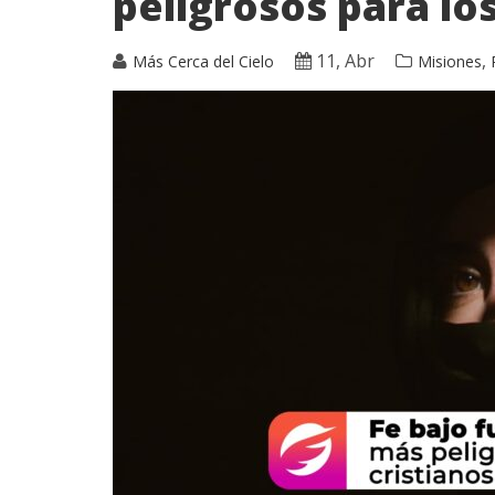
peligrosos para los
11, Abr
,
Más Cerca del Cielo
Misiones