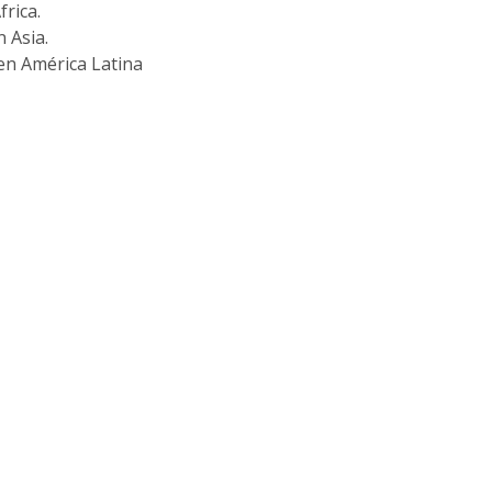
frica.
 Asia.
en América Latina