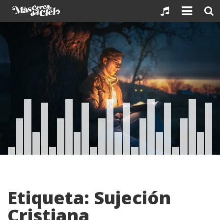
Skip
to
content
Etiqueta:
Sujeción
Cristiana